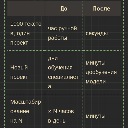
До
После
1000 тексто
час ручной
в, один
секунды
работы
проект
дни
минуты
Новый
обучения
дообучения
проект
специалист
модели
а
Масштабир
ование
× N часов
минуты
на N
в день